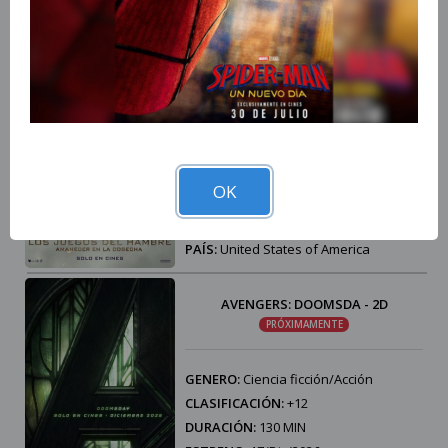
PAÍS:
United States of America
LOS JUEGOS DEL HAMBRE: AMANECER
EN LA COSECHA - 2D
PRÓXIMAMENTE
GENERO:
Aventura
CLASIFICACIÓN:
+12
OK
DURACIÓN:
120 MIN
ESTRENO:
19/Nov/2026
PAÍS:
United States of America
AVENGERS: DOOMSDA - 2D
PRÓXIMAMENTE
GENERO:
Ciencia ficción/Acción
CLASIFICACIÓN:
+12
DURACIÓN:
130 MIN