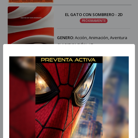
EL GATO CON SOMBRERO - 2D
PRÓXIMAMENTE
GENERO:
Acción, Animación, Aventura
CLASIFICACIÓN:
AT
DURACIÓN:
96 MIN
ESTRENO:
05/Nov/2026
PAÍS:
United States of America
EL GATO CON SOMBRERO - 3D
PRÓXIMAMENTE
GENERO:
Acción, Animación, Aventura
CLASIFICACIÓN:
AT
DURACIÓN:
96 MIN
ESTRENO:
05/Nov/2026